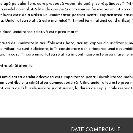
de apă pe calorifere, care provoacă vapori de apă și se răspândesc în într
 la nivelul normal, 4-6 litri de apa pe zi ar trebui să fie evaporați într-o
t lucru este de a utiliza un umidificator potrivit pentru capacitatea case
a. Umiditatea relativă este mai mică în timpul iernii, atunci când utilizați
e dacă umiditatea relativă este prea mare?
area de umiditate în aer. Folosește hota, aerisiți vaporii din uscător și m
 măsuri nu sunt suficiente, ia în considerare achiziționarea unui dezumidi
ri. În cazul în care umiditatea relativă în continuare este prea mare, lemn
entru sănătatea ta
ă umiditatea aerului adecvată este importantă pentru durabilitatea mobili
bun contribuie la sănătatea dumneavoastră. Când umiditatea este prea m
 varia de la buzele uscate și gât uscat, la dureri de cap și căile respirato
DATE COMERCIALE