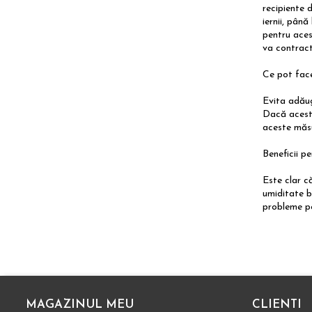
recipiente 
iernii, până
pentru aces
va contract
Ce pot fac
Evita adăug
Dacă aceste
aceste măsu
Beneficii p
Este clar c
umiditate 
probleme pot
MAGAZINUL MEU
CLIENTI