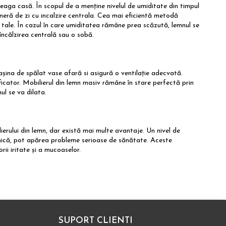
eaga casă. În scopul de a menține nivelul de umiditate din timpul
 cameră de zi cu incalzire centrala. Cea mai eficientă metodă
i tale. În cazul în care umiditatea rămâne prea scăzută, lemnul se
 încălzirea centrală sau o sobă.
așina de spălat vase afară si asigură o ventilație adecvată.
ficator. Mobilierul din lemn masiv rămâne în stare perfectă prin
ul se va dilata.
erului din lemn, dar există mai multe avantaje. Un nivel de
ică, pot apărea probleme serioase de sănătate. Aceste
rii iritate și a mucoaselor.
SUPORT CLIENTI