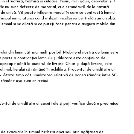
 structură, textură și culoare. Fisuri, mici găuri, denivelări și /
Ele nu sunt defecte de material, ci o semnătură de la natură.
t de unică. Vă poate influența modul în care se contractă lemnul
impul iernii, atunci când utilizați încălzirea centrală sau o sobă.
emnul și se dilată și ce puteți face pentru a asigura mobila din
ului din lemn cât mai mult posibil. Mobilierul nostru de lemn este
e parte a contracției lemnului și dilatare este conținută de
aproape până la punctul de livrare. Chiar și după livrare, este
al mobilierului să rămână în echilibru. Procentul de umiditate al
55%. Atâta timp cât umiditatea relativă de acasa rămâne între 50-
va rămâne așa cum ar trebui.
ntul de umiditate al casei tale și poți verifica dacă e prea mica
 de evacuare în timpul fierberii apei sau prin agățarea de