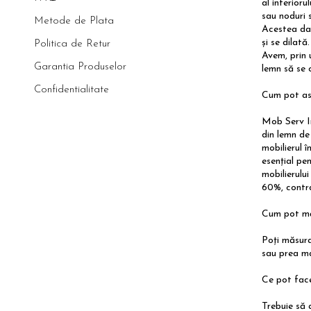
al interioru
sau noduri 
Metode de Plata
Acestea dau
și se dilată
Politica de Retur
Avem, prin 
Garantia Produselor
lemn să se 
Confidentialitate
Cum pot asi
Mob Serv Im
din lemn de 
mobilierul 
esențial pe
mobilierulu
60%, contra
Cum pot mă
Poți măsura
sau prea m
Ce pot face
Trebuie să 