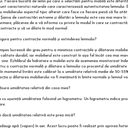
lui. Fiecare bucată de lemn pe care o selectăm pentru mobilă este diferită în
sunt caracteristici naturale care caracterizează autenticitatea lemnului. 
 mobilierului aspectul tipic alterat care face ca fiecare piesă să fie atâ
. Șansa de contractări extreme și dilatări a lemnului este cea mai mare în t
urmare, plăcerea de a vă informa cu privire la modul în care se contractă l
contracte și să se dilate în mod normal.
gura pentru contracție normală și extinderea lemnului?
pex lucrează din greu pentru a minimiza contracțiile și dilatarea mobilier
calitate durabil, iar mobilierul este construit în așa fel încât cea mai mar
în sine. Echilibrul de hidratare a mobilei este de asemenea monitorizat înde
ntru o contracție normală și dilatare a lemnului ca procentul de umiditate 
i în momentul livrării este calibrat la o umiditate relativă medie de 50-
cția și dilatarea mobilierului va fi menținută în limite normale și lemnul 
sura umiditatea relativă din casa mea?
 cu ușurință umiditatea folosind un higrometru. Un higrometru indica proce
are.
 dacă umiditatea relativă este prea mică?
adaugi apă (vapori) în aer. Acest lucru poate fi realizat prin oprirea hotei